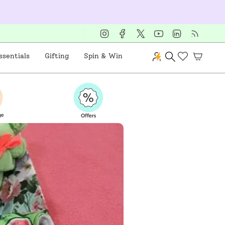
Instagram
Facebook
Twitter
YouTube
Linkedin
Feed
sentials
Gifting
Spin & Win