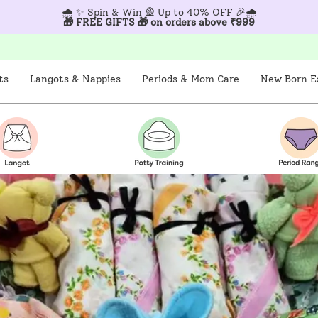
🌧️
✨ Spin & Win 🎡 Up to 40% OFF 🎉🌧️
🎁 FREE GIFTS 🎁 on orders above ₹999
ts
Langots & Nappies
Periods & Mom Care
New Born Es