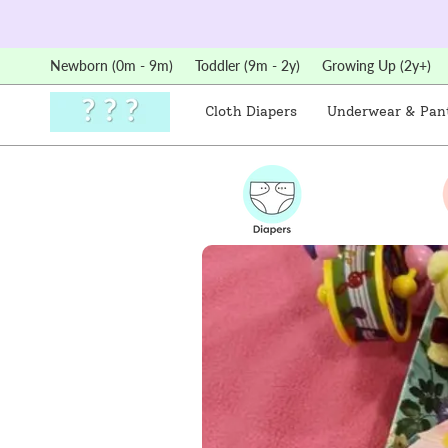
Skip
to
content
Newborn (0m - 9m)
Toddler (9m - 2y)
Growing Up (2y+)
Cloth Diapers
Underwear & Pan